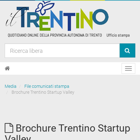
Toggl
navig
Media
File comunicati stampa
Brochure Trentino Startup Valley
Brochure Trentino Startup
Valley