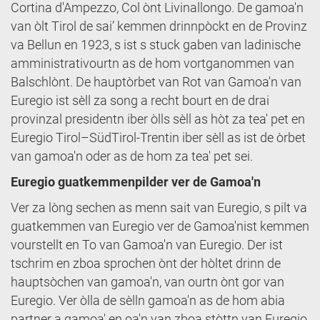
Cortina d'Ampezzo, Col ònt Livinallongo. De gamoa'n
van òlt Tirol de sai’ kemmen drinnpòckt en de Provinz
va Bellun en 1923, s ist s stuck gaben van ladinische
amministrativourtn as de hom vortganommen van
Balschlònt. De hauptòrbet van Rot van Gamoa'n van
Euregio ist sèll za song a recht bourt en de drai
provinzal presidentn iber òlls sèll as hòt za tea' pet en
Euregio Tirol–SüdTirol-Trentin iber sèll as ist de òrbet
van gamoa'n oder as de hom za tea' pet sei.
Euregio guatkemmenpilder ver de Gamoa'n
Ver za lòng sechen as menn sait van Euregio, s pilt va
guatkemmen van Euregio ver de Gamoa'nist kemmen
vourstellt en To van Gamoa'n van Euregio. Der ist
tschrim en zboa sprochen ònt der hòltet drinn de
hauptsòchen van gamoa'n, van ourtn ònt gor van
Euregio. Ver òlla de sèlln gamoa'n as de hom abia
partner a gamoa' en oa'n van zboa stòttn van Euregio,