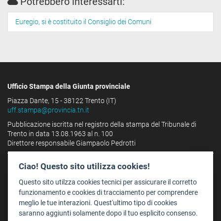
Potrebbero interessarti:
Euregio, si è costituito il Consiglio dei Comuni
Ufficio Stampa della Giunta provinciale
Piazza Dante, 15 - 38122 Trento (IT)
uff.stampa@provincia.tn.it
Pubblicazione iscritta nel registro della stampa del Tribunale di
Trento in data 13.08.1963 al n. 100
Direttore responsabile Giampaolo Pedrotti
Ciao! Questo sito utilizza cookies!
Provincia autonoma di Trento
-
C.F. e P.IVA: 00337460224
Numero verde 800 903606
Questo sito utilzza cookies tecnici per assicurare il corretto
Chi siamo
funzionamento e cookies di tracciamento per comprendere
meglio le tue interazioni. Quest'ultimo tipo di cookies
Redazione
saranno aggiunti solamente dopo il tuo esplicito consenso.
Staff