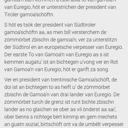
van Euregio, hòt er unterstrichen der president van
Tiroler gamoa’schòftn.
S hòt es tsòk der president van Südtiroler
gamoa’schòftn aa, as men bill versterchern de
zòmmòrbet zbischn de gamoa’n, ver za unterstitzn
der Südtirol en an europeische verpesser van Euregio.
Der earste To van Gamoa’n van Euregio as s ist
kemmen augatu’ ist an bichtegen u’vong ver en Rot
van Gamoa’n van Euregio, hòt er garift za song.
Ver en president van trentinische Gamoa’schòft, de
doi ist an bichtegen to as heift u’ de zòmmòrbet
zbischn de Gamoa’n van drai lander van Euregio. De
zòmmòrbet turch de grenz ist runt bichte zbischn
lander as no glaichen se ober as vil ònderst aa sai’,
ober benns s richtege bèrt kimmp en gem mechets
an guatn sozial, birtschòft ont va de umbèlt verpesser