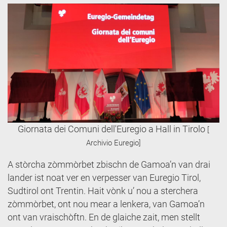
Giornata dei Comuni dell'Euregio a Hall in Tirolo
[
Archivio Euregio]
A stòrcha zòmmòrbet zbischn de Gamoa’n van drai
lander ist noat ver en verpesser van Euregio Tirol,
Sudtirol ont Trentin. Hait vònk u’ nou a sterchera
zòmmòrbet, ont nou mear a lenkera, van Gamoa’n
ont van vraischòftn. En de glaiche zait, men stellt