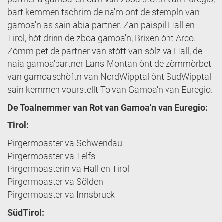
bart kemmen tschrim de na'm ont de stempln van
gamoa'n as sain abia partner. Zan paispil Hall en
Tirol, hòt drinn de zboa gamoa'n, Brixen ònt Arco.
Zòmm pet de partner van stòtt van sòlz va Hall, de
naia gamoa'partner Lans-Montan ònt de zòmmòrbet
van gamoa'schòftn van NordWipptal ònt SudWipptal
sain kemmen vourstellt To van Gamoa'n van Euregio.
De Toalnemmer van Rot van Gamoa'n van Euregio:
Tirol:
Pirgermoaster va Schwendau
Pirgermoaster va Telfs
Pirgermoasterin va Hall en Tirol
Pirgermoaster va Sölden
Pirgermoaster va Innsbruck
SüdTirol: