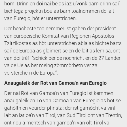
hom. Drinn en doi nai be as iaz u’vonk barn drinn sai’
bichtega projektn bou as barn toalnemmen de lait
van Euregio, hòt er unterstrichen.
Der heacheste toalnemmer ist gaben der president
van europeische Komitat van Regionen Apostolos
Tzitzikostas as hòt unterstrichen abia as bichte barts
sai’ de Europa as glaimert se en de lait as lem sa, ont
van doi trèff “schick ber de nochricht en de 27 Lander
va de Ue as ber meing zòmmòrbetn ver za
versterchern de Europa”.
Anaugaleik der Rot van Gamoa'n van Euregio
Der nai Rot van Gamoa'n van Euregio ist kemmen
anaugaleik en To van Gamoa'n van Euregio as hòt se
gahòltn en vourder pfinsta: der ist gamòcht va vinf
lait an iat oa'n van Tirol, van Sud Tirol ont van Trentin,
ònt nou a mentsch van gamoa'n van òlt Tirol va