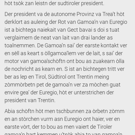
hòt tsòk zan leistn der sudtiroler president.
Der president va de autonome Provinz va Trea’t hòt
derklort as auleing der Rot van Gamoa’n van Euregio
ist a bichtega naiekait van Gect bavai s doi s tuat
verglaimern de neat van lait van drai lander as
toalnemmen. De Gamoa’n sai’ der earste kontakt ver
en sèll as keart s òllgamoa’lem ver de lait, s sai’ der
motor van gamoa’schòftn ont bou as zuakearn òlla
de nochricht as kearn en. S ist an bichtegen tritt ver
ber as lep en Tirol, Südtirol ont Trentin meing
zòmmòrbetn pet de gamoa’n ver za mòchen guat
envire gea’ der Euregio, hòt er unterstrichen der
president van Trentin.
Abia schòftn hòt men tschbunnen za òrbetn zòmm
en an stòrchen vurm asn Euregio ont haier, ver en
earste vòrt, der to bou as men vaiert de Tiroler
gamoa’n bart kemmen u’tsòk abia to van gamoa’n