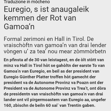
Traduzione in mòcheno
Euregio, s ist anaugaleik
kemmen der Rot van
Gamoa’n
Formal zerimoni en Hall in Tirol. De
vraischòftn van gamoa’n van drai lender
vòngen u’ za tea’ nou mear zòmmòrbetn
En pfinsta af de 30 van leistagest, en de òlt stòtt van
minz va Hall in Tirol hòt se gahòltn der earste To van
Gamoa’n van Euregio, en beil as der president van
Euregio Günther Platter troffen hòt gamecht der
president va de Autonome Provinz va Poazn ont der
President va de Autonome Provinz va Trea’t, ont dòra
de presidentn van vraischòftn van gamoa’n van drai
lander ont vil pirgermoastern van Euregio aa, ungefer
160, zbischn de beiln 60 sai’ van Trentin gaben.