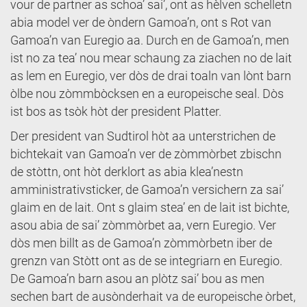
vour de partner as schoa’ sai’, ont as hèlven schelletn
abia model ver de òndern Gamoa’n, ont s Rot van
Gamoa’n van Euregio aa. Durch en de Gamoa’n, men
ist no za tea’ nou mear schaung za ziachen no de lait
as lem en Euregio, ver dòs de drai toaln van lònt barn
òlbe nou zòmmbòcksen en a europeische seal. Dòs
ist bos as tsòk hòt der president Platter.
Der president van Sudtirol hòt aa unterstrichen de
bichtekait van Gamoa’n ver de zòmmòrbet zbischn
de stòttn, ont hòt derklort as abia klea’nestn
amministrativsticker, de Gamoa’n versichern za sai’
glaim en de lait. Ont s glaim stea’ en de lait ist bichte,
asou abia de sai’ zòmmòrbet aa, vern Euregio. Ver
dòs men billt as de Gamoa’n zòmmòrbetn iber de
grenzn van Stòtt ont as de se integriarn en Euregio.
De Gamoa’n barn asou an plòtz sai’ bou as men
sechen bart de ausònderhait va de europeische òrbet,